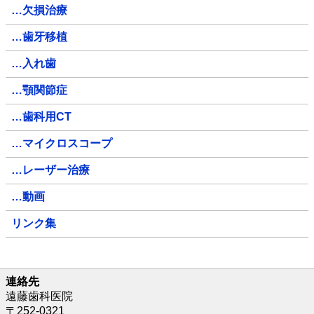
…欠損治療
…歯牙移植
…入れ歯
…顎関節症
…歯科用CT
…マイクロスコープ
…レーザー治療
…動画
リンク集
連絡先
遠藤歯科医院
〒252-0321