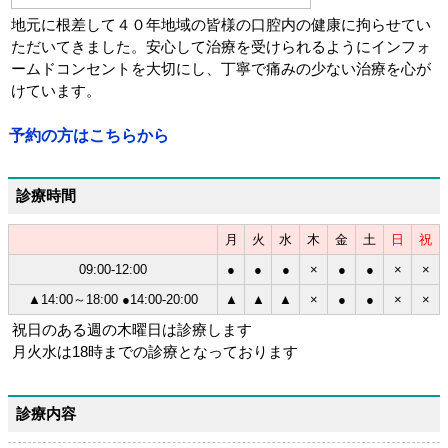
地元に根差して４０年地域の皆様の口腔内の健康に拘らせてい
ただいてきました。安心して治療を受けられるようにインフォ
ームドコンセントを大切にし、丁寧で痛みの少ない治療を心が
けています。
予約の方はこちらから
診療時間
月
火
水
木
金
土
日
祝
09:00-12:00
●
●
●
×
●
●
×
×
▲14:00～18:00 ●14:00-20:00
▲
▲
▲
×
●
●
×
×
祝日のある週の木曜日は診療します
月火水は18時までの診療となっております
診療内容